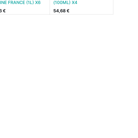
INE FRANCE (1L) X6
(100ML) X4
6
€
54,68
€