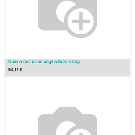
Quinoa real blanc origine Bolivie 5kg
54,11
€