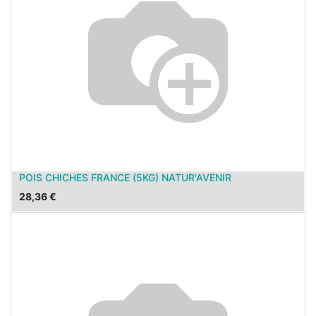
POIS CHICHES FRANCE (5KG) NATUR'AVENIR
28,36
€