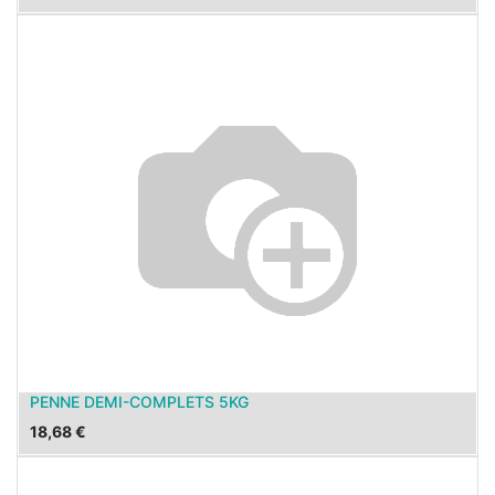
PENNE DEMI-COMPLETS 5KG
18,68
€