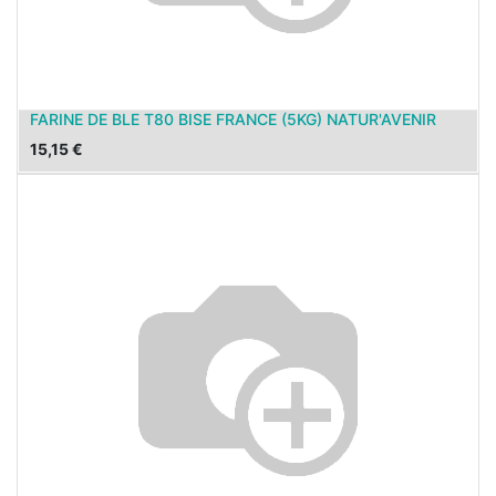
FARINE DE BLE T80 BISE FRANCE (5KG) NATUR'AVENIR
15,15
€