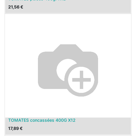
21,56
€
TOMATES concassées 400G X12
17,89
€