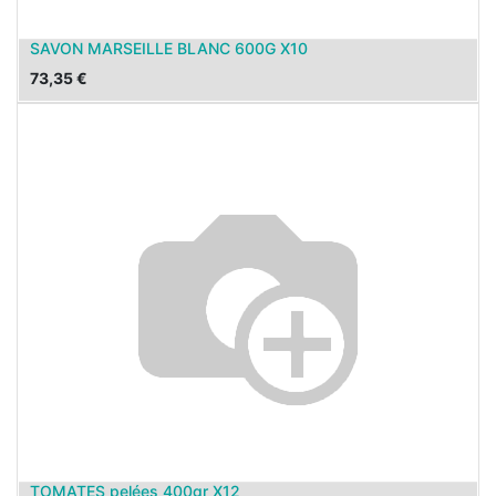
SAVON MARSEILLE BLANC 600G X10
73,35
€
TOMATES pelées 400gr X12