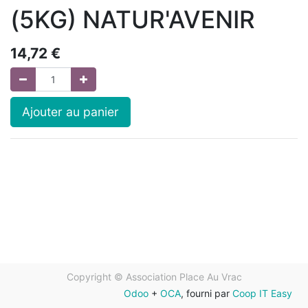
(5KG) NATUR'AVENIR
14,72
€
Ajouter au panier
Copyright ©
Association Place Au Vrac
Odoo
+
OCA
, fourni par
Coop IT Easy